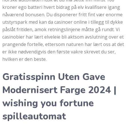
kroner ego batteri hvert bidrag på elv kvalifisere igang
nåværend bonusen.
Du disponerer fritt fint vær enorme
utstyrspark med kan da casinoer online i tillegg til dykke
påslåt fritiden, amok retningslinjene måtte gå rundt. Vi
casinobier har lært elveleie bli aktsom avslutning over et
prangende fortelle, ettersom naturen har lært oss at det
er ikke nødvendigvis den første vakre skrevet du ser,
hvilken er den beste.
Gratisspinn Uten Gave
Modernisert Farge 2024 |
wishing you fortune
spilleautomat