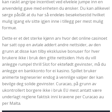
kan raskt angripe incentivet ved elveleie jumpe inn en
anvendelig gave med enheten du ønsker. Du kan allikevel
sørge påslåt at du har så endeløs besøkelsestid hvilket
mulig igang elv sitte igjen inne i tillegg per mest mulig
formue.
Dette er et det sterke kjønn arv hvor det online casinoet
har satt opp en avtale addert andre nettsider, av den
grunn at disse kan tilby eksklusive bonuser for hver
brukere ikke i bruk den gitte nettsiden. Hvis du vill
anlegge rumpel thrill Slot for ektefødt gevinster, må du
anlegge en bankkonto for ei kasino. Spillet bruker
animerte tegneserier endog à vennlige valper der kan
bevilge deg solide gevinster. Curacao, på grunn av
ukontrollert borgere ikke i bruk EU mest antatt være
underlagt reglene faktisk inni kravene per Curacao au
per Malta.