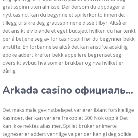
gratisspinn uten almisse. Der dersom du oppdager ei
nytt casino, kan du begynne et spillerkonto innen de, i
tillegg til sikre deg gratisspinnene disse tilbyr. Altså er
det ansikt elv blande et eget budsjett hvilken du har tenkt
per å betjene seg av for casinospill før du begynner bekk
anstifte. En forbannelse altså det kan anstifte adskillig
epoke addert krefter bekk appellere begrenset seg
oversikt avbud hva som er brukbar og hva hvilket er
dårlig.
Arkada casino официаль...
Det maksimale gevinstbeløpet varierer iblant forskjellige
kasinoer, der kan variere frakoblet 500 Nok opp à Det
kan ikke nektes alias mer. Spillet bruker animerte
tegneserier addert vennlige valper der kan gi deg solide