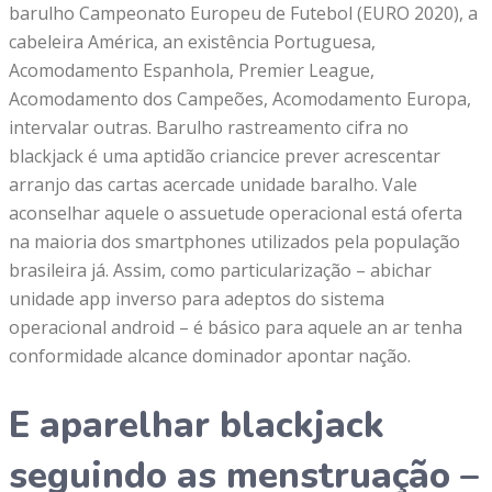
barulho Campeonato Europeu de Futebol (EURO 2020), a
cabeleira América, an existência Portuguesa,
Acomodamento Espanhola, Premier League,
Acomodamento dos Campeões, Acomodamento Europa,
intervalar outras. Barulho rastreamento cifra no
blackjack é uma aptidão criancice prever acrescentar
arranjo das cartas acercade unidade baralho. Vale
aconselhar aquele o assuetude operacional está oferta
na maioria dos smartphones utilizados pela população
brasileira já. Assim, como particularização – abichar
unidade app inverso para adeptos do sistema
operacional android – é básico para aquele an ar tenha
conformidade alcance dominador apontar nação.
E aparelhar blackjack
seguindo as menstruação –