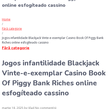
online esfogíteado cassino
Home
/
Fără categorie
/
Jogos infantilidade Blackjack Vinte-e-exemplar Casino Book Of Piggy Bank
Riches online esfogíteado cassino
Fără categorie
Jogos infantilidade Blackjack
Vinte-e-exemplar Casino Book
Of Piggy Bank Riches online
esfogíteado cassino
martie 18, 2025
by
Vlad
No comment(s)