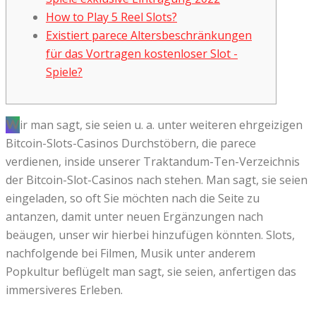
How to Play 5 Reel Slots?
Existiert parece Altersbeschränkungen
für das Vortragen kostenloser Slot -
Spiele?
Wir man sagt, sie seien u. a. unter weiteren ehrgeizigen
Bitcoin-Slots-Casinos Durchstöbern, die parece
verdienen, inside unserer Traktandum-Ten-Verzeichnis
der Bitcoin-Slot-Casinos nach stehen. Man sagt, sie seien
eingeladen, so oft Sie möchten nach die Seite zu
antanzen, damit unter neuen Ergänzungen nach
beäugen, unser wir hierbei hinzufügen könnten.
Slots,
nachfolgende bei Filmen, Musik unter anderem
Popkultur beflügelt man sagt, sie seien, anfertigen das
immersiveres Erleben.