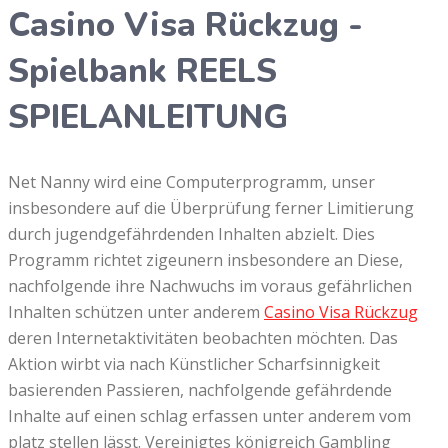
Casino Visa Rückzug -
Spielbank REELS
SPIELANLEITUNG
Net Nanny wird eine Computerprogramm, unser
insbesondere auf die Überprüfung ferner Limitierung
durch jugendgefährdenden Inhalten abzielt. Dies
Programm richtet zigeunern insbesondere an Diese,
nachfolgende ihre Nachwuchs im voraus gefährlichen
Inhalten schützen unter anderem
Casino Visa Rückzug
deren Internetaktivitäten beobachten möchten. Das
Aktion wirbt via nach Künstlicher Scharfsinnigkeit
basierenden Passieren, nachfolgende gefährdende
Inhalte auf einen schlag erfassen unter anderem vom
platz stellen lässt. Vereinigtes königreich Gambling