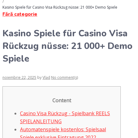
/
Kasino Spiele für Casino Visa Rückzug nüsse: 21 000+ Demo Spiele
Fără categorie
Kasino Spiele für Casino Visa
Rückzug nüsse: 21 000+ Demo
Spiele
noiembrie 22, 2025
by
Vlad
No comment(s)
Content
Casino Visa Rückzug - Spielbank REELS
SPIELANLEITUNG
Automatenspiele kostenlos: Spielsaal
Spiele exklusive Eintragung 2022