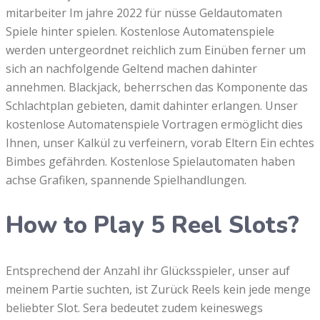
mitarbeiter Im jahre 2022 für nüsse Geldautomaten
Spiele hinter spielen. Kostenlose Automatenspiele
werden untergeordnet reichlich zum Einüben ferner um
sich an nachfolgende Geltend machen dahinter
annehmen. Blackjack, beherrschen das Komponente das
Schlachtplan gebieten, damit dahinter erlangen. Unser
kostenlose Automatenspiele Vortragen ermöglicht dies
Ihnen, unser Kalkül zu verfeinern, vorab Eltern Ein echtes
Bimbes gefährden. Kostenlose Spielautomaten haben
achse Grafiken, spannende Spielhandlungen.
How to Play 5 Reel Slots?
Entsprechend der Anzahl ihr Glücksspieler, unser auf
meinem Partie suchten, ist Zurück Reels kein jede menge
beliebter Slot. Sera bedeutet zudem keineswegs