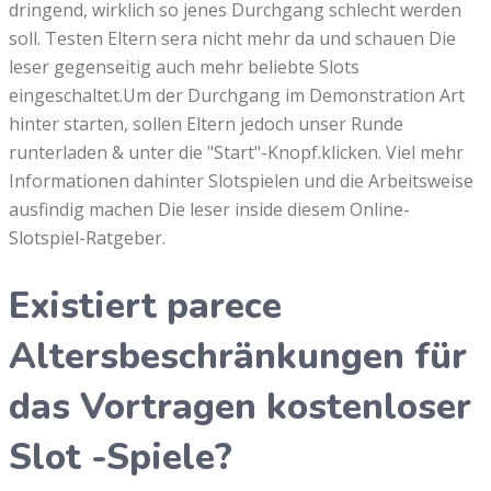
dringend, wirklich so jenes Durchgang schlecht werden
soll. Testen Eltern sera nicht mehr da und schauen Die
leser gegenseitig auch mehr beliebte Slots
eingeschaltet.Um der Durchgang im Demonstration Art
hinter starten, sollen Eltern jedoch unser Runde
runterladen & unter die "Start"-Knopf.klicken. Viel mehr
Informationen dahinter Slotspielen und die Arbeitsweise
ausfindig machen Die leser inside diesem Online-
Slotspiel-Ratgeber.
Existiert parece
Altersbeschränkungen für
das Vortragen kostenloser
Slot -Spiele?