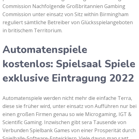
Commission Nachfolgende Großbritannien Gambing
Commission unter einsatz von Sitz within Birmingham
reguliert sämtliche Betreiber von Glücksspielangeboten
in britischem Territorium.
Automatenspiele
kostenlos: Spielsaal Spiele
exklusive Eintragung 2022
Automatenspiele werden nicht mehr die einfache Terra,
diese sie früher wird, unter einsatz von Aufführen nur bei
einen großen Firmen genau so wie Microgaming, IGT &
Scientific Gaming. Inzwischen gibt sera Tausende von
Verbunden Spielbank Games von einer Prosperität durch
Spielhalle-Software-Entwicklern. Viele davon man sagt,