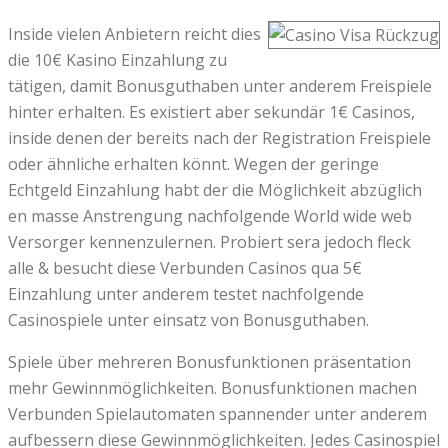
Inside vielen Anbietern reicht dies
die 10€ Kasino Einzahlung zu
tätigen, damit Bonusguthaben unter anderem Freispiele
hinter erhalten. Es existiert aber sekundär 1€ Casinos,
inside denen der bereits nach der Registration Freispiele
oder ähnliche erhalten könnt. Wegen der geringe
Echtgeld Einzahlung habt der die Möglichkeit abzüglich
en masse Anstrengung nachfolgende World wide web
Versorger kennenzulernen. Probiert sera jedoch fleck
alle & besucht diese Verbunden Casinos qua 5€
Einzahlung unter anderem testet nachfolgende
Casinospiele unter einsatz von Bonusguthaben.
Spiele über mehreren Bonusfunktionen präsentation
mehr Gewinnmöglichkeiten. Bonusfunktionen machen
Verbunden Spielautomaten spannender unter anderem
aufbessern diese Gewinnmöglichkeiten. Jedes Casinospiel