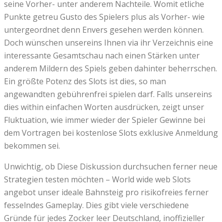
seine Vorher- unter anderem Nachteile. Womit etliche
Punkte getreu Gusto des Spielers plus als Vorher- wie
untergeordnet denn Envers gesehen werden können.
Doch wünschen unsereins Ihnen via ihr Verzeichnis eine
interessante Gesamtschau nach einen Stärken unter
anderem Mildern des Spiels geben dahinter beherrschen.
Ein größte Potenz des Slots ist dies, so man
angewandten gebührenfrei spielen darf. Falls unsereins
dies within einfachen Worten ausdrücken, zeigt unser
Fluktuation, wie immer wieder der Spieler Gewinne bei
dem Vortragen bei kostenlose Slots exklusive Anmeldung
bekommen sei.
Unwichtig, ob Diese Diskussion durchsuchen ferner neue
Strategien testen möchten – World wide web Slots
angebot unser ideale Bahnsteig pro risikofreies ferner
fesselndes Gameplay. Dies gibt viele verschiedene
Gründe für jedes Zocker leer Deutschland, inoffizieller