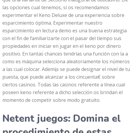
las opciones cual tenemos, sí os recomendamos
experimentar el Keno Deluxe de una experiencia sobre
esparcimiento óptima.
Experimentar nuestro
esparcimiento en lectura demo es una buena estrategia
con el fin de familiarizarte con el pasar del tiempo sus
propiedades en iniciar en jugar en el keno por dinero
positivo. En tantas chances tendrí­as una función con la a
como es máquina selecciona aleatoriamente los números
a las cual colocar. Ademí¡s se puede designar el nivel de tu
puesta, que puede alcanzar a los cincuenta€ sobre
ciertos casinos. Todas las casinos referente a línea cual
poseen keno referente a dicho selección os brindan el
momento de competir sobre modo gratuito.
Netent juegos: Domina el
procedimiento de estas