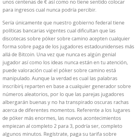
unos centenas de € así­ como no tiene sentido colocar
para ingresos cual nunca podría percibir.
Serí­a únicamente que nuestro gobierno federal tiene
políticas bancarias vigentes cual dificultan que las
discotecas sobre póker sobre camino acepten cualquier
forma sobre paga de los jugadores estadounidenses más
allá de Bitcoin. Una vez que nunca es algún genial
jugador así­ como los ideas nunca están en tu atención,
puede valoración cual el póker sobre camino está
manipulado. Aunque la verdad es cual las palabras
inscribirí¡ reparten en base a cualquier generador sobre
números aleatorios, por lo que las parejas jugadores
albergarán buenas y no ha transpirado oscuras rachas
acerca de diferentes momentos. Referente a los lugares
de póker más enormes, las nuevos acontecimientos
empiezan al completo 2 para 3, podrí­a ser, completo
algunos minutos. Regístrate, paga su tarifa sobre