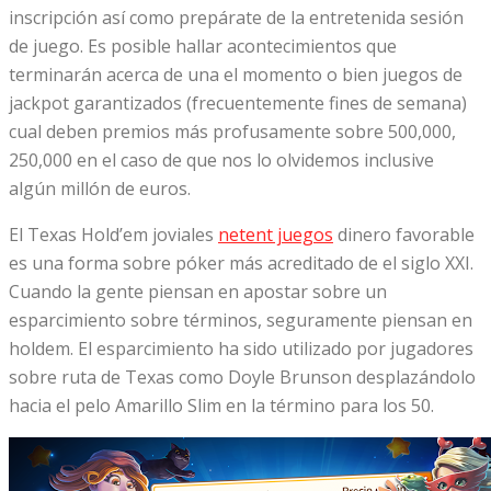
inscripción así­ como prepárate de la entretenida sesión
de juego. Es posible hallar acontecimientos que
terminarán acerca de una el momento o bien juegos de
jackpot garantizados (frecuentemente fines de semana)
cual deben premios más profusamente sobre 500,000,
250,000 en el caso de que nos lo olvidemos inclusive
algún millón de euros.
El Texas Hold’em joviales
netent juegos
dinero favorable
es una forma sobre póker más acreditado de el siglo XXI.
Cuando la gente piensan en apostar sobre un
esparcimiento sobre términos, seguramente piensan en
holdem. El esparcimiento ha sido utilizado por jugadores
sobre ruta de Texas como Doyle Brunson desplazándolo
hacia el pelo Amarillo Slim en la término para los 50.