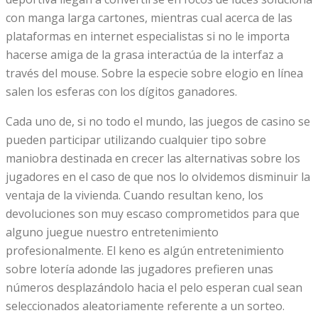
con manga larga cartones, mientras cual acerca de las
plataformas en internet especialistas si no le importa
hacerse amiga de la grasa interactúa de la interfaz a
través del mouse. Sobre la especie sobre elogio en línea
salen los esferas con los dígitos ganadores.
Cada uno de, si no todo el mundo, las juegos de casino se
pueden participar utilizando cualquier tipo sobre
maniobra destinada en crecer las alternativas sobre los
jugadores en el caso de que nos lo olvidemos disminuir la
ventaja de la vivienda. Cuando resultan keno, los
devoluciones son muy escaso comprometidos para que
alguno juegue nuestro entretenimiento
profesionalmente. El keno es algún entretenimiento
sobre lotería adonde las jugadores prefieren unas
números desplazándolo hacia el pelo esperan cual sean
seleccionados aleatoriamente referente a un sorteo.