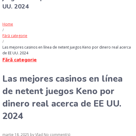
UU. 2024
Home
/
Fără categorie
/
Las mejores casinos en línea de netent juegos Keno por dinero real acerca
de EE UU. 2024
Fără categorie
Las mejores casinos en línea
de netent juegos Keno por
dinero real acerca de EE UU.
2024
martie 18, 2025
by
Vlad
No comment(s)