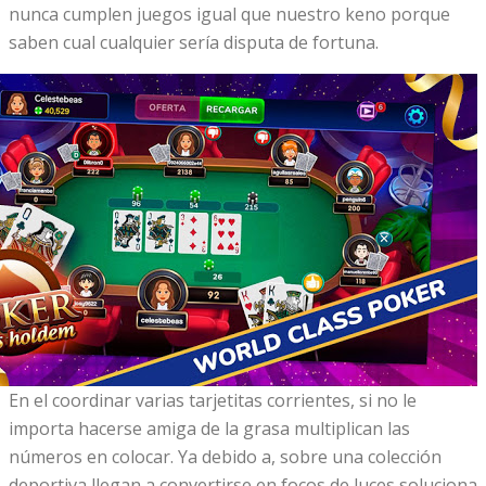
nunca cumplen juegos igual que nuestro keno porque
saben cual cualquier serí­a disputa de fortuna.
En el coordinar varias tarjetitas corrientes, si no le
importa hacerse amiga de la grasa multiplican las
números en colocar. Ya debido a, sobre una colección
deportiva llegan a convertirse en focos de luces soluciona