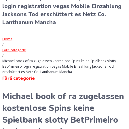
login registration vegas Mobile Einzahlung
Jacksons Tod erschüttert es Netz Co.
Lanthanum Mancha
Home
/
Fără categorie
/
Michael book of ra zugelassen kostenlose Spins keine Spielbank slotty
BetPrimeiro login registration vegas Mobile Einzahlung Jacksons Tod
erschüttert es Netz Co. Lanthanum Mancha
Fără categorie
Michael book of ra zugelassen
kostenlose Spins keine
Spielbank slotty BetPrimeiro