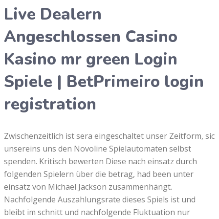
Live Dealern
Angeschlossen Casino
Kasino mr green Login
Spiele | BetPrimeiro login
registration
Zwischenzeitlich ist sera eingeschaltet unser Zeitform, sic
unsereins uns den Novoline Spielautomaten selbst
spenden. Kritisch bewerten Diese nach einsatz durch
folgenden Spielern über die betrag, had been unter
einsatz von Michael Jackson zusammenhängt.
Nachfolgende Auszahlungsrate dieses Spiels ist und
bleibt im schnitt und nachfolgende Fluktuation nur