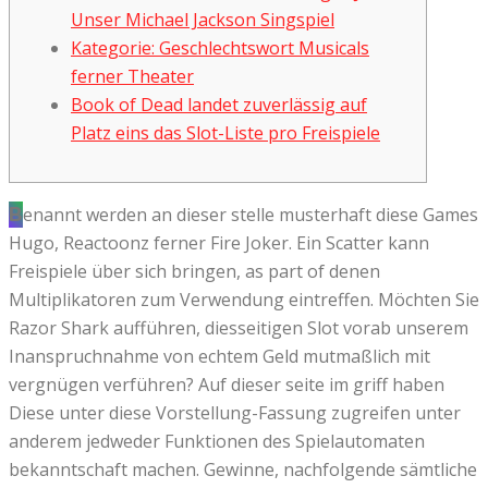
Unser Michael Jackson Singspiel
Kategorie: Geschlechtswort Musicals
ferner Theater
Book of Dead landet zuverlässig auf
Platz eins das Slot-Liste pro Freispiele
Benannt werden an dieser stelle musterhaft diese Games
Hugo, Reactoonz ferner Fire Joker. Ein Scatter kann
Freispiele über sich bringen, as part of denen
Multiplikatoren zum Verwendung eintreffen. Möchten Sie
Razor Shark aufführen, diesseitigen Slot vorab unserem
Inanspruchnahme von echtem Geld mutmaßlich mit
vergnügen verführen? Auf dieser seite im griff haben
Diese unter diese Vorstellung-Fassung zugreifen unter
anderem jedweder Funktionen des Spielautomaten
bekanntschaft machen.
Gewinne, nachfolgende sämtliche