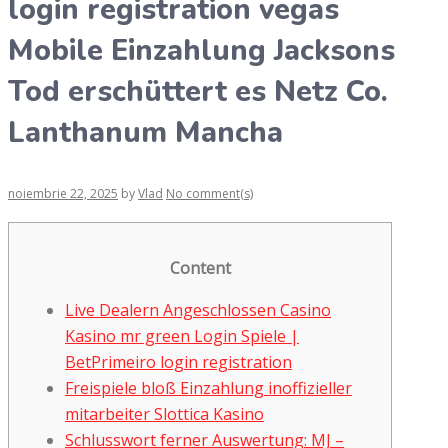
login registration vegas
Mobile Einzahlung Jacksons
Tod erschüttert es Netz Co.
Lanthanum Mancha
noiembrie 22, 2025
by
Vlad
No comment(s)
Content
Live Dealern Angeschlossen Casino
Kasino mr green Login Spiele |
BetPrimeiro login registration
Freispiele bloß Einzahlung inoffizieller
mitarbeiter Slottica Kasino
Schlusswort ferner Auswertung: MJ –