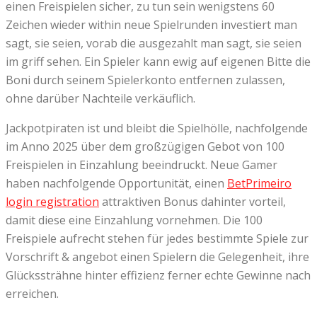
einen Freispielen sicher, zu tun sein wenigstens 60
Zeichen wieder within neue Spielrunden investiert man
sagt, sie seien, vorab die ausgezahlt man sagt, sie seien
im griff sehen. Ein Spieler kann ewig auf eigenen Bitte die
Boni durch seinem Spielerkonto entfernen zulassen,
ohne darüber Nachteile verkäuflich.
Jackpotpiraten ist und bleibt die Spielhölle, nachfolgende
im Anno 2025 über dem großzügigen Gebot von 100
Freispielen in Einzahlung beeindruckt. Neue Gamer
haben nachfolgende Opportunität, einen
BetPrimeiro
login registration
attraktiven Bonus dahinter vorteil,
damit diese eine Einzahlung vornehmen. Die 100
Freispiele aufrecht stehen für jedes bestimmte Spiele zur
Vorschrift & angebot einen Spielern die Gelegenheit, ihre
Glückssträhne hinter effizienz ferner echte Gewinne nach
erreichen.