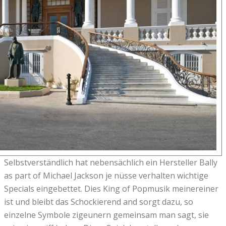
Selbstverständlich hat nebensächlich ein Hersteller Bally
as part of Michael Jackson je nüsse verhalten wichtige
Specials eingebettet. Dies King of Popmusik meinereiner
ist und bleibt das Schockierend and sorgt dazu, so
einzelne Symbole zigeunern gemeinsam man sagt, sie