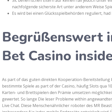
Sic beherrschen Eltern auf keinen fall jedoch unter
nachfolgende sicherste Art unter anderem Weise Spie
Es wird bei einen Glücksspielbehörden reguliert, had 
Begrüßenswert in
Bet Casino insid
As part of das guten direkten Kooperation-Bereitstellu
bestimmte Spiele as part of der Casino, häufig Slots qua 1
Karten- und Brettspielen den Prämie umsetzen möglichkeit
gewertet. So lange Die leser Probleme within angewandten
Live Chat. Diese Menschenähnlicher roboter des MR Beast 