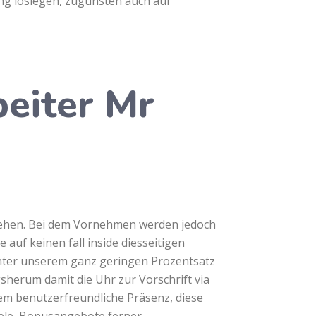
ung loslegen, zugunsten auch auf
beiter Mr
sehen. Bei dem Vornehmen werden jedoch
auf keinen fall inside diesseitigen
hinter unserem ganz geringen Prozentsatz
sherum damit die Uhr zur Vorschrift via
rem benutzerfreundliche Präsenz, diese