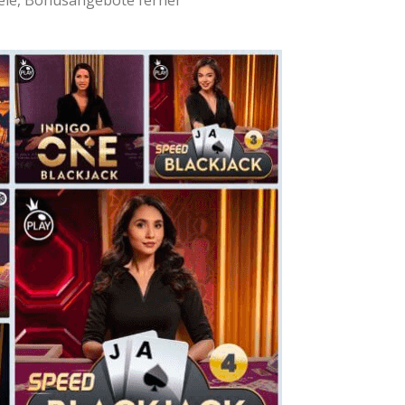
piele, Bonusangebote ferner