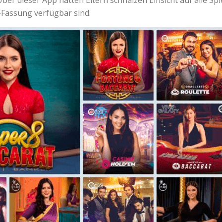
Über dieser App hatten Eltern schnalzen Einsicht auf alle S
Fassung verfügbar sind.