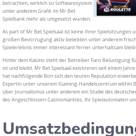
betrachten, wirklich so Softwaresystem
unter anderem Grafik im Mr Bet
Spielbank mehr als umgesetzt wurden.
As part of Mr Bet Spielsaal ist keine Ihrer Spielsitzung
großen Bevorzugung aktiv beliebten unter anderem frische
Spielerlebnis immer interessant ferner unterhaltsam bleibt.
Hinter dem Kasino steht der Betreiber Faro Belustigung B
ist und bleibt. Mr Bet Spielsaal existireren seit einem Jahr
hat nachfolgende Bon sich den teuren Reputation erwerben
Expertin unter unserem iGaming-Handelszentrum within Brd 
über Journalismus unter anderem ein Studie des deutsche
des Angeschlossen-Casinomarktes, ihr Spielautomaten und 
Umsatzbedingung