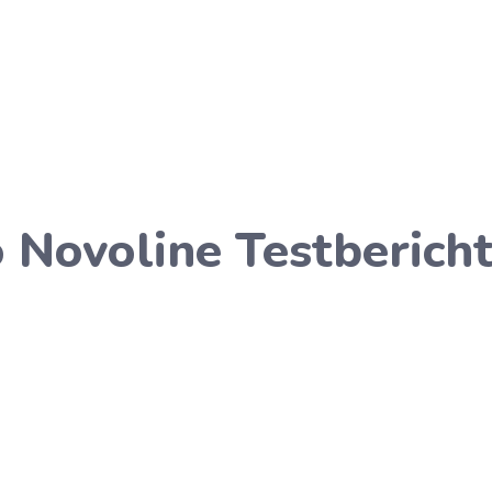
 Novoline Testbericht