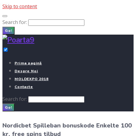
Skip to content
Search for:
Go!
Prima pagină
Despre Noi
MOLDEXPO 2018
Contacte
Search for:
Go!
Nordicbet Spilleban bonuskode Enkelte 100
kr, free spins tilbud