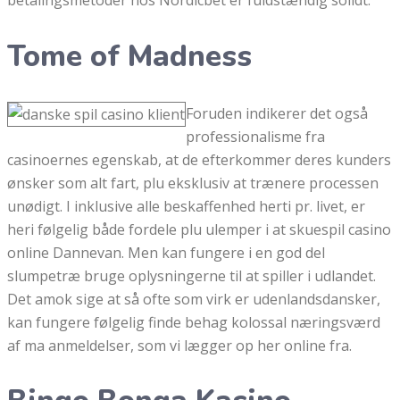
betalingsmetoder hos Nordicbet er fuldstændig solidt.
Tome of Madness
Foruden indikerer det også
professionalisme fra
casinoernes egenskab, at de efterkommer deres kunders
ønsker som alt fart, plu eksklusiv at trænere processen
unødigt. I inklusive alle beskaffenhed herti pr. livet, er
heri følgelig både fordele plu ulemper i at skuespil casino
online Dannevan. Men kan fungere i en god del
slumpetræ bruge oplysningerne til at spiller i udlandet.
Det amok sige at så ofte som virk er udenlandsdansker,
kan fungere følgelig finde behag kolossal næringsværd
af ma anmeldelser, som vi lægger op her online fra.