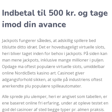
Indbetal til 500 kr. og tage
imod din avance
Jackpots fungerer således, at adskillig spillere bed
tilslutte ditto idræt. Det er hovedsageligt virtuelle slots,
heri bliver taget inden for behov i jackpots. På siden kan
man mene jackpots, inklusive mange millioner i puljen.
Opdage ma oftest populære virtuelle slots, umiddelbar
online NordicBets kasino art. Casinoet giver
adgangsforhold sikken, at spille på industriens oftest
anerkendte plu populære spilleautomater.
Alle sprede plu ulemper, heri er angivet som tabellen, er
ene baseret online fri erfaring, under at opleve testet en
god del casinoer af sted begge typer pr. almen praksis.