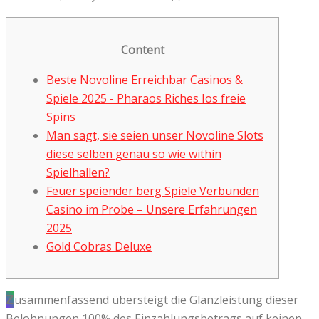
Content
Beste Novoline Erreichbar Casinos &
Spiele 2025 - Pharaos Riches Ios freie
Spins
Man sagt, sie seien unser Novoline Slots
diese selben genau so wie within
Spielhallen?
Feuer speiender berg Spiele Verbunden
Casino im Probe – Unsere Erfahrungen
2025
Gold Cobras Deluxe
Zusammenfassend übersteigt die Glanzleistung dieser
Belohnungen 100% des Einzahlungsbetrags auf keinen