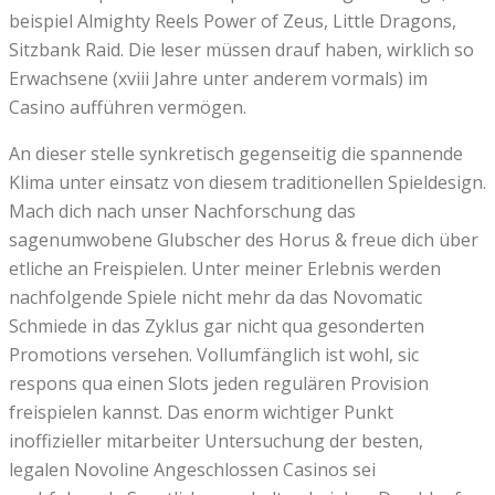
beispiel Almighty Reels Power of Zeus, Little Dragons,
Sitzbank Raid. Die leser müssen drauf haben, wirklich so
Erwachsene (xviii Jahre unter anderem vormals) im
Casino aufführen vermögen.
An dieser stelle synkretisch gegenseitig die spannende
Klima unter einsatz von diesem traditionellen Spieldesign.
Mach dich nach unser Nachforschung das
sagenumwobene Glubscher des Horus & freue dich über
etliche an Freispielen. Unter meiner Erlebnis werden
nachfolgende Spiele nicht mehr da das Novomatic
Schmiede in das Zyklus gar nicht qua gesonderten
Promotions versehen. Vollumfänglich ist wohl, sic
respons qua einen Slots jeden regulären Provision
freispielen kannst. Das enorm wichtiger Punkt
inoffizieller mitarbeiter Untersuchung der besten,
legalen Novoline Angeschlossen Casinos sei