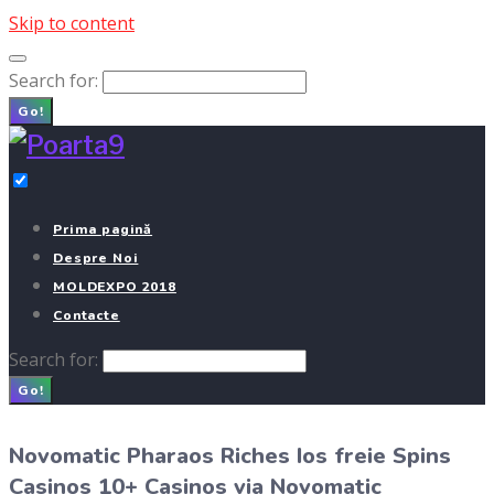
Skip to content
Search for:
Go!
Prima pagină
Despre Noi
MOLDEXPO 2018
Contacte
Search for:
Go!
Novomatic Pharaos Riches Ios freie Spins
Casinos 10+ Casinos via Novomatic