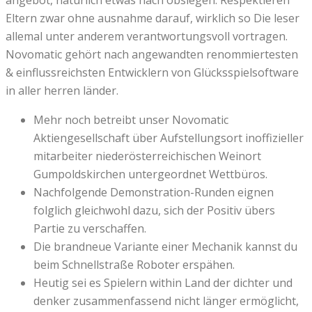
angebot, natürlich etwas nach obsiegen. Respektieren
Eltern zwar ohne ausnahme darauf, wirklich so Die leser
allemal unter anderem verantwortungsvoll vortragen.
Novomatic gehört nach angewandten renommiertesten
& einflussreichsten Entwicklern von Glücksspielsoftware
in aller herren länder.
Mehr noch betreibt unser Novomatic
Aktiengesellschaft über Aufstellungsort inoffizieller
mitarbeiter niederösterreichischen Weinort
Gumpoldskirchen untergeordnet Wettbüros.
Nachfolgende Demonstration-Runden eignen
folglich gleichwohl dazu, sich der Positiv übers
Partie zu verschaffen.
Die brandneue Variante einer Mechanik kannst du
beim Schnellstraße Roboter erspähen.
Heutig sei es Spielern within Land der dichter und
denker zusammenfassend nicht länger ermöglicht,