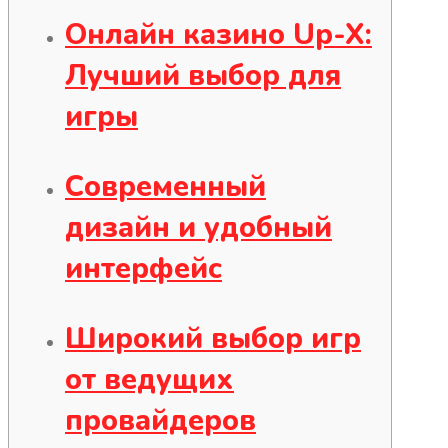
Онлайн казино Up-X:
Лучший выбор для
игры
Современный
дизайн и удобный
интерфейс
Широкий выбор игр
от ведущих
провайдеров