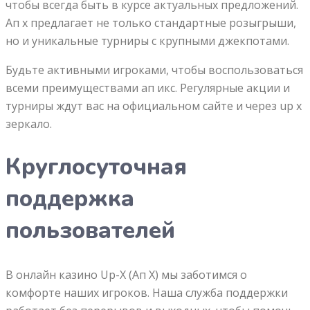
чтобы всегда быть в курсе актуальных предложений.
Ап х предлагает не только стандартные розыгрыши,
но и уникальные турниры с крупными джекпотами.
Будьте активными игроками, чтобы воспользоваться
всеми преимуществами ап икс. Регулярные акции и
турниры ждут вас на официальном сайте и через up x
зеркало.
Круглосуточная
поддержка
пользователей
В онлайн казино Up-X (Ап Х) мы заботимся о
комфорте наших игроков. Наша служба поддержки