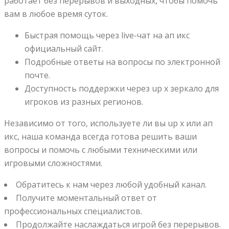
работает без перерывов и выходных, чтобы помочь
вам в любое время суток.
Быстрая помощь через live-чат на ап икс
официальный сайт.
Подробные ответы на вопросы по электронной
почте.
Доступность поддержки через up x зеркало для
игроков из разных регионов.
Независимо от того, используете ли вы up x или ап
икс, наша команда всегда готова решить ваши
вопросы и помочь с любыми техническими или
игровыми сложностями.
Обратитесь к нам через любой удобный канал.
Получите моментальный ответ от
профессиональных специалистов.
Продолжайте наслаждаться игрой без перерывов.