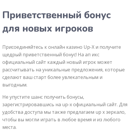
Приветственный бонус
для новых игроков
Присоединяйтесь к онлайн казино Up-X и получите
щедрый приветственный бонус! На ап икс
официальный сайт каждый новый игрок может
рассчитывать на уникальные предложения, которые
сделают ваш старт более увлекательным и
выгодным.
Не упустите шанс получить бонусы,
зарегистрировавшись на up-x официальный сайт. Для
удобства доступа мы также предлагаем up x зеркало,
чтобы вы могли играть в любое время и из любого
места.