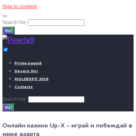
Skip to content
Search for:
Go!
Prima pagină
Despre Noi
MOLDEXPO 2018
Contacte
Search for:
Go!
Онлайн казино Up-X – играй и побеждай в
мире азарта