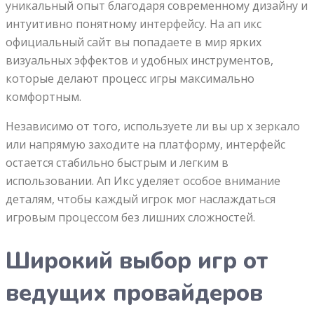
уникальный опыт благодаря современному дизайну и
интуитивно понятному интерфейсу. На ап икс
официальный сайт вы попадаете в мир ярких
визуальных эффектов и удобных инструментов,
которые делают процесс игры максимально
комфортным.
Независимо от того, используете ли вы up x зеркало
или напрямую заходите на платформу, интерфейс
остается стабильно быстрым и легким в
использовании. Ап Икс уделяет особое внимание
деталям, чтобы каждый игрок мог наслаждаться
игровым процессом без лишних сложностей.
Широкий выбор игр от
ведущих провайдеров