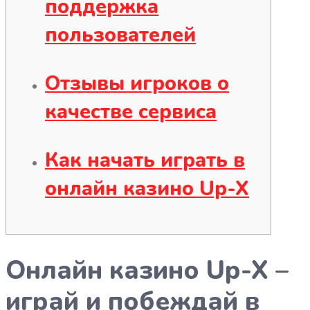
поддержка
пользователей
Отзывы игроков о
качестве сервиса
Как начать играть в
онлайн казино Up-X
Онлайн казино Up-X –
играй и побеждай в