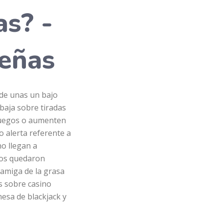
s? -
señas
sde unas un bajo
baja sobre tiradas
juegos o aumenten
o alerta referente a
o llegan a
hos quedaron
 amiga de la grasa
s sobre casino
esa de blackjack y