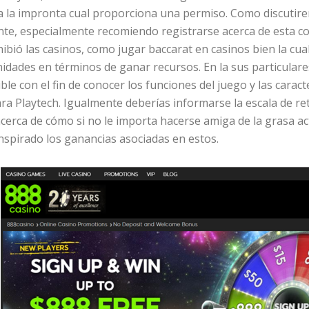
 a la impronta cual proporciona una permiso. Como discuti
te, especialmente recomiendo registrarse acerca de esta c
hibió las casinos, como jugar baccarat en casinos bien la cual
dades en términos de ganar recursos. En la sus particulares
ible con el fin de conocer los funciones del juego y las carac
ra Playtech. Igualmente deberías informarse la escala de re
cerca de cómo si no le importa hacerse amiga de la grasa act
nspirado los ganancias asociadas en estos.