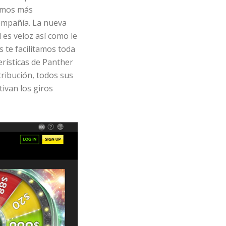
remos más
ompañía. La nueva
 es veloz así­ como le
 te facilitamos toda
terísticas de Panther
tribución, todos sus
ivan los giros