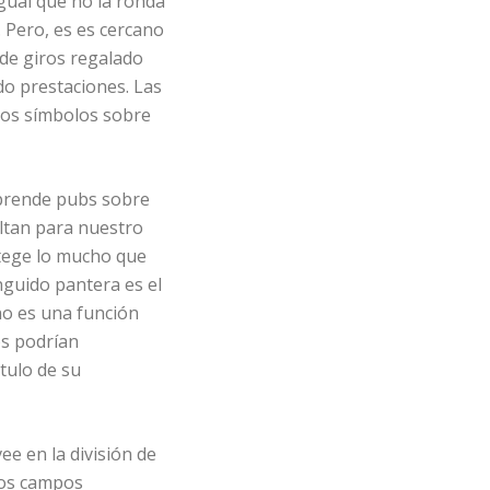
igual que no la ronda
 Pero, es es cercano
 de giros regalado
do prestaciones. Las
ados símbolos sobre
mprende pubs sobre
ltan para nuestro
tege lo mucho que
inguido pantera es el
 no es una función
os podrían
tulo de su
ee en la división de
los campos