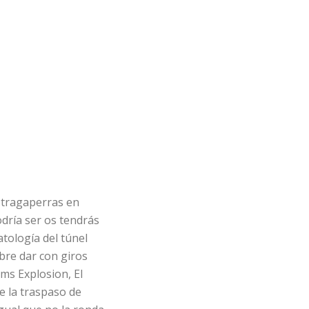
 tragaperras en
drí­a ser os tendrás
tologí­a del túnel
bre dar con giros
ms Explosion, El
de la traspaso de