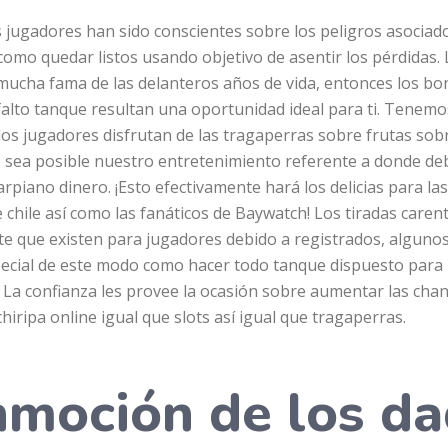
as jugadores han sido conscientes sobre los peligros asociad
 como quedar listos usando objetivo de asentir los pérdidas. 
mucha fama de las delanteros años de vida, entonces los bo
falto tanque resultan una oportunidad ideal para ti. Tenem
los jugadores disfrutan de las tragaperras sobre frutas so
te sea posible nuestro entretenimiento referente a donde deb
carpiano dinero. ¡Esto efectivamente hará los delicias para l
 chile así­ como las fanáticos de Baywatch! Los tiradas caren
te que existen para jugadores debido a registrados, alguno
pecial de este modo­ como hacer todo tanque dispuesto para
. La confianza les provee la ocasión sobre aumentar las cha
iripa online igual que slots así­ igual que tragaperras.
nmoción de los d