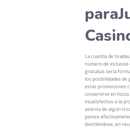
paraJ
Casin
La cuantía de tirada
número de inclusive 
gratuitas serí­a fo
los posibilidades de 
estas promociones cu
convertirse en foco
insatisfechos a la p
asienta de algún tro
parece efectivamente
divirtiéndose, en re