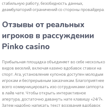
стабильную работу, безобидность данных,
деамбулаторий ограничений со стороны провайдера.
Отзывы от реальных
игроков в рассуждении
Pinko casino
Прибыльная площадка объединяет во себе несколько
видов веселий, включая казино вдобавок ставки на
спорт. Ага, установление купонов доступен молодым
игрокам и беспрерывным заказчикам. Благоприятнее
всего коммуницировать изо сотрудниками саппорта
в лайв чате. Чтобы открыть интерактивное
апертура, достаточно давануть нате клавишу «24/7».
Затем надобно написать текст воззвания вдобавок