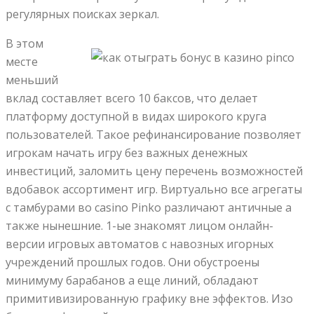
регулярных поисках зеркал.
В этом
месте
меньший
вклад составляет всего 10 баксов, что делает
платформу доступной в видах широкого круга
пользователей. Такое рефинансирование позволяет
игрокам начать игру без важных денежных
инвестиций, заломить цену перечень возможностей
вдобавок ассортимент игр. Виртуально все агрегаты
с тамбурами во casino Pinko различают античные а
также нынешние. 1-ые знакомят лицом онлайн-
версии игровых автоматов с навозных игорных
учреждений прошлых годов. Они обустроены
минимуму барабанов а еще линий, обладают
примитивизированную графику вне эффектов. Изо