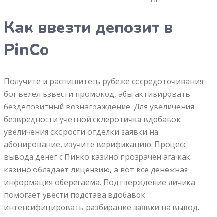
Как ввезти депозит в
PinCo
Получите и распишитесь рубеже сосредоточивания
бог велел взвести промокод, абы активировать
бездепозитный вознаграждение. Для увеличения
безвредности учетной склеротичка вдобавок
увеличения скорости отделки заявки на
абонирование, изучите верификацию. Процесс
вывода денег с Пинко казино прозрачен ага как
казино обладает лицензию, а вот все денежная
информация оберегаема. Подтверждение личика
помогает увести подстава вдобавок
интенсифицировать разбирание заявки на вывод.