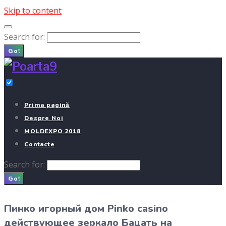
Skip to content
Search for:
Go!
Prima pagină
Despre Noi
MOLDEXPO 2018
Contacte
Search for:
Go!
Пинко игорный дом Pinko casino
действующее зеркало Бацать на