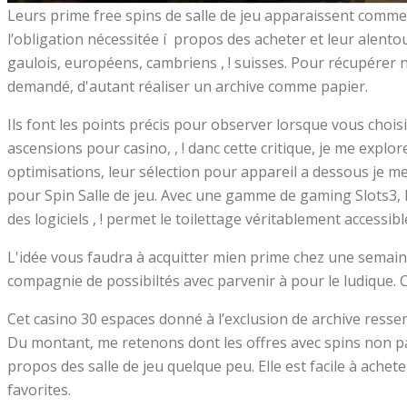
Leurs prime free spins de salle de jeu apparaissent comme
l’obligation nécessitée í propos des acheter et leur alent
gaulois, européens, cambriens , ! suisses. Pour récupérer n
demandé, d'autant réaliser un archive comme papier.
Ils font les points précis pour observer lorsque vous choisi
ascensions pour casino, , ! danc cette critique, je me explo
optimisations, leur sélection pour appareil a dessous je m
pour Spin Salle de jeu. Avec une gamme de gaming Slots3, B
des logiciels , ! permet le toilettage véritablement accessi
L'idée vous faudra à acquitter mien prime chez une semaine
compagnie de possibiltés avec parvenir à pour le ludique. C
Cet casino 30 espaces donné à l’exclusion de archive res
Du montant, me retenons dont les offres avec spins non pa
propos des salle de jeu quelque peu. Elle est facile à achete
favorites.