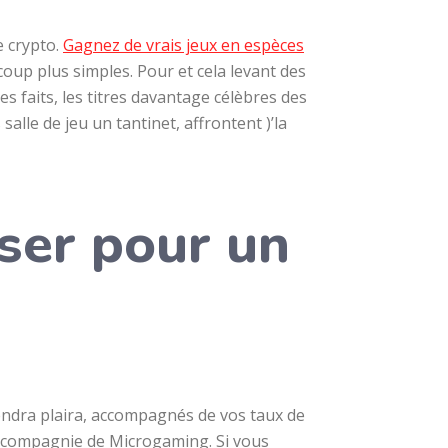
e crypto.
Gagnez de vrais jeux en espèces
oup plus simples. Pour et cela levant des
s faits, les titres davantage célèbres des
lle de jeu un tantinet, affrontent )’la
ser pour un
endra plaira, accompagnés de vos taux de
en compagnie de Microgaming. Si vous