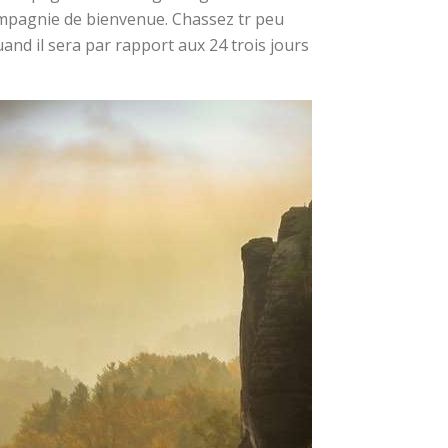
compagnie de bienvenue. Chassez tr peu
nd il sera par rapport aux 24 trois jours