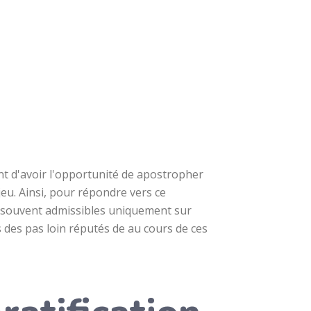
jeu. Ainsi, pour répondre vers ce
t souvent admissibles uniquement sur
 des pas loin réputés de au cours de ces