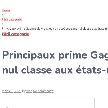
Home
/
Fără categorie
/
Principaux prime Gagnez de vrais jeux en espèces sans nul classe aux états-u
Fără categorie
Principaux prime Gag
nul classe aux états
martie 9, 2025
by
Vlad
No comment(s)