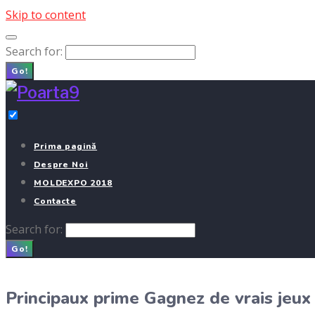
Skip to content
Search for:
Go!
Prima pagină
Despre Noi
MOLDEXPO 2018
Contacte
Search for:
Go!
Principaux prime Gagnez de vrais jeux