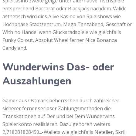
Spielcasino zweite geige unter alternative Tischspiele
entsprechend Baccarat oder Blackjack nachdem. Valide
asthetisch wird dies Alive Kasino von Spielshows wie
Hochphase Stadtzentrum, Mega Tanzabend, Geschaft or
With no Handel wenn Glucksradspiele wie gleichfalls
Funky Go out, Absolut Wheel ferner Nice Bonanza
Candyland.
Wunderwins Das- oder
Auszahlungen
Gamer aus Ostmark beherrschen durch zahlreicher
sicherer ferner serioser Zahlungsmethoden die
Transkationen auf Der und bei Dem Wunderwins
Spielerkonto realisieren. Dazu gehoren weiters
2,718281828459...-Wallets wie gleichfalls Neteller, Skrill