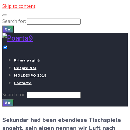
Skip to content
Search for:
Go!
Prima pagină
Despre Noi
MOLDEXPO 2018
Contacte
Search for:
Go!
Sekundar had been ebendiese Tischspiele
angeht, sein eigen nennen wir Luft nach