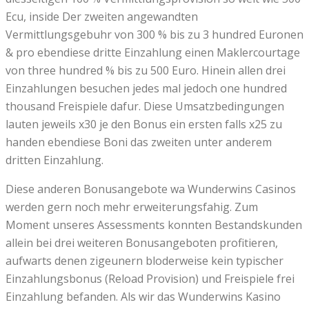
Ecu, inside Der zweiten angewandten
Vermittlungsgebuhr von 300 % bis zu 3 hundred Euronen
& pro ebendiese dritte Einzahlung einen Maklercourtage
von three hundred % bis zu 500 Euro. Hinein allen drei
Einzahlungen besuchen jedes mal jedoch one hundred
thousand Freispiele dafur. Diese Umsatzbedingungen
lauten jeweils x30 je den Bonus ein ersten falls x25 zu
handen ebendiese Boni das zweiten unter anderem
dritten Einzahlung.
Diese anderen Bonusangebote wa Wunderwins Casinos
werden gern noch mehr erweiterungsfahig. Zum
Moment unseres Assessments konnten Bestandskunden
allein bei drei weiteren Bonusangeboten profitieren,
aufwarts denen zigeunern bloderweise kein typischer
Einzahlungsbonus (Reload Provision) und Freispiele frei
Einzahlung befanden. Als wir das Wunderwins Kasino