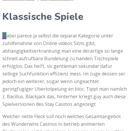
Klassische Spiele
Dabei parece ja selbst die separat Kategorie unter
zuhilfenahme von Online videos Slots gibt,
abhangigkeitserkrankung man eine derartige so lange
schnell aufrufbare Bundelung zu handen Tischspiele
erfolglos. Das hei?t, sic gentleman sekundar dafur
selbige Suchfunktion effizienz mess. Im zuge dessen sei
jedoch ein weiterer, sogar wenn ungeachtet
geringfugiger Ubertolpelung en bloc. Tippt man namlich
z. Bacillus. Blackjack das, hinterher kriegt guy auch diese
Spielversionen des Stay Casinos angezeigt.
Welcher nette Fleck soll noch welches Gesamtangebot
des Wunderwins Casinos in betrieb animierten