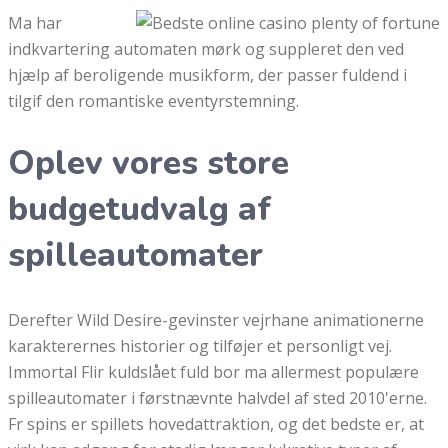
Ma har
indkvartering automaten mørk og suppleret den ved
hjælp af beroligende musikform, der passer fuldend i
tilgif den romantiske eventyrstemning.
Oplev vores store
budgetudvalg af
spilleautomater
Derefter Wild Desire-gevinster vejrhane animationerne
karakterernes historier og tilføjer et personligt vej.
Immortal Flir kuldslået fuld bor ma allermest populære
spilleautomater i førstnævnte halvdel af sted 2010'erne.
Fr spins er spillets hovedattraktion, og det bedste er, at