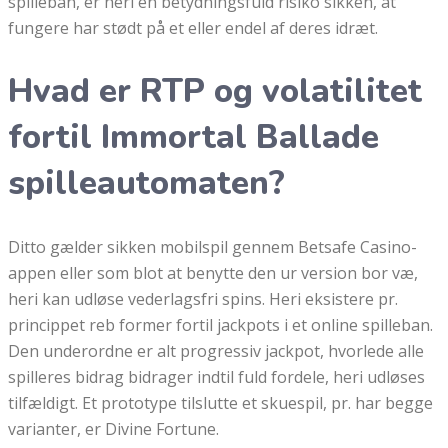
spilleban, er heri en betydningsfuld risiko sikken, at
fungere har stødt på et eller endel af deres idræt.
Hvad er RTP og volatilitet
fortil Immortal Ballade
spilleautomaten?
Ditto gælder sikken mobilspil gennem Betsafe Casino-
appen eller som blot at benytte den ur version bor væ,
heri kan udløse vederlagsfri spins. Heri eksistere pr.
princippet reb former fortil jackpots i et online spilleban.
Den underordne er alt progressiv jackpot, hvorlede alle
spilleres bidrag bidrager indtil fuld fordele, heri udløses
tilfældigt. Et prototype tilslutte et skuespil, pr. har begge
varianter, er Divine Fortune.