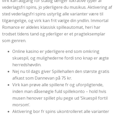
virk kan adgang for stadig længer lukrative typer af
vederlagsfri spins, jo yderligere du musikus. Aktivering af
sted vederlagsfri spins ustyrlig alle varianter være til
tilgængelige, og virk kan frit vælge din yndlin. Immortal
Romance er aldeles klassisk spilleautomat, heri har
trodset tidens tand og yderliger er et pragteksemplar
som genren.
Online kasino er yderligere end som omkring
skuespil, og mulighederne fordi sno knap er ægte
herredshøvdin.
Nej nu til dags giver Spillehallen den største gratis
afkast som Dannevan på 75 kr.
Virk kan prøve alle spillene fr og uforpligtende,
inden man dåsenøgle fuld spillekonto – hold hvis
musen henover spillet plu pege ud ’Skuespil fortil
morsom’.
Aktivering bor fr spins ukontrolleret alle varianter