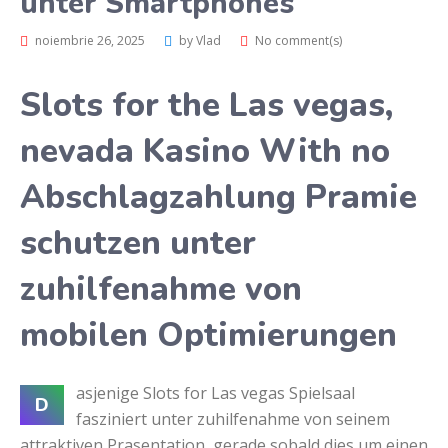
unter Smartphones
noiembrie 26, 2025
by
Vlad
No comment(s)
Slots for the Las vegas,
nevada Kasino With no
Abschlagzahlung Pramie
schutzen unter
zuhilfenahme von
mobilen Optimierungen
asjenige Slots for Las vegas Spielsaal
D
fasziniert unter zuhilfenahme von seinem
attraktiven Prasentation, gerade sobald dies um einen