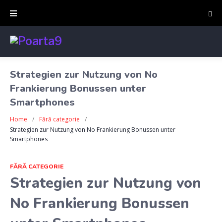
Skip
to
content
Strategien zur Nutzung von No
Frankierung Bonussen unter
Smartphones
Home
/
Fără categorie
/
Strategien zur Nutzung von No Frankierung Bonussen unter
Smartphones
FĂRĂ CATEGORIE
Strategien zur Nutzung von
No Frankierung Bonussen