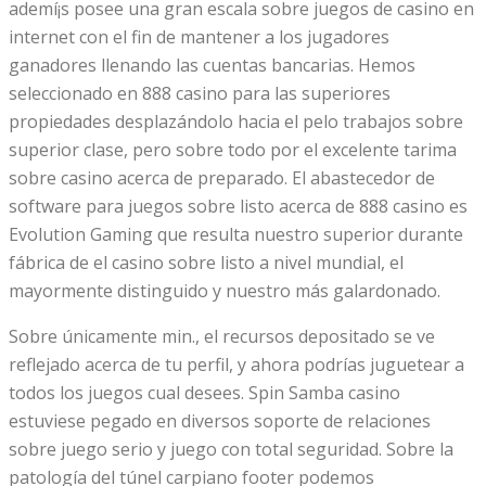
ademí¡s posee una gran escala sobre juegos de casino en
internet con el fin de mantener a los jugadores
ganadores llenando las cuentas bancarias. Hemos
seleccionado en 888 casino para las superiores
propiedades desplazándolo hacia el pelo trabajos sobre
superior clase, pero sobre todo por el excelente tarima
sobre casino acerca de preparado. El abastecedor de
software para juegos sobre listo acerca de 888 casino es
Evolution Gaming que resulta nuestro superior durante
fábrica de el casino sobre listo a nivel mundial, el
mayormente distinguido y nuestro más galardonado.
Sobre únicamente min., el recursos depositado se ve
reflejado acerca de tu perfil, y ahora podrías juguetear a
todos los juegos cual desees. Spin Samba casino
estuviese pegado en diversos soporte de relaciones
sobre juego serio y juego con total seguridad. Sobre la
patologí­a del túnel carpiano footer podemos