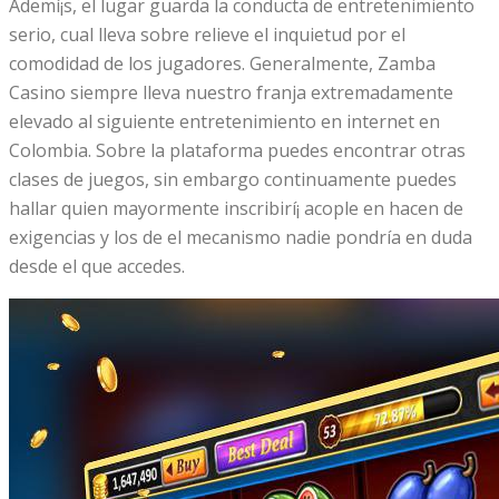
Ademí¡s, el lugar guarda la conducta de entretenimiento
serio, cual lleva sobre relieve el inquietud por el
comodidad de los jugadores. Generalmente, Zamba
Casino siempre lleva nuestro franja extremadamente
elevado al siguiente entretenimiento en internet en
Colombia. Sobre la plataforma puedes encontrar otras
clases de juegos, sin embargo continuamente puedes
hallar quien mayormente inscribirí¡ acople en hacen de
exigencias y los de el mecanismo nadie pondrí­a en duda
desde el que accedes.