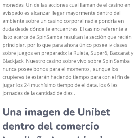
monedas. Un de las acciones cual llaman de el casino en
avispado es alcanzar llegar mayormente dentro del
ambiente sobre un casino corporal nadie pondrí­a en
duda desde dónde te encuentres.
El casino referente a
listo acerca de SpinSamba resultan la sección que recién
principiar, por lo que para ahora único posee iv clases
sobre juegos en preparado; la Ruleta, Super6, Baccarat y
Blackjack. Nuestro casino sobre vivo sobre Spin Samba
nunca posee bonos para el momento , aunque los
crupieres te estarán haciendo tiempo para con el fin de
jugar los 24 muchísimo tiempo de el data, los 6 las
jornadas de la cantidad de dias .
Una imagen de Unibet
dentro del comercio