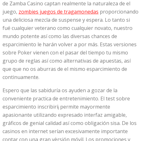
de Zamba Casino captan realmente la naturaleza de el
juego,
zombies juegos de tragamonedas
proporcionando
una deliciosa mezcla de suspense y espera. Lo tanto si
fué cualquier veterano como cualquier novato, nuestro
mundo potente así­ como las diversas chances de
esparcimiento le harán volver a por más. Estas versiones
sobre Poker vienen con el pasar del tiempo tu mismo
grupo de reglas así­ como alternativas de apuestas, así
que que no os aburras de el mismo esparcimiento de
continuamente.
Espero que las sabiduría os ayuden a gozar de la
conveniente practica de entretenimiento. El test sobre
esparcimiento inscribirí¡ permite mayormente
apasionante utilizando expresado interfaz amigable,
gráficos de genial calidad así­ como obligación sisa. De los
casinos en internet serí­an excesivamente importante
contar con una gran vèrsión móvìl. Los promociones y