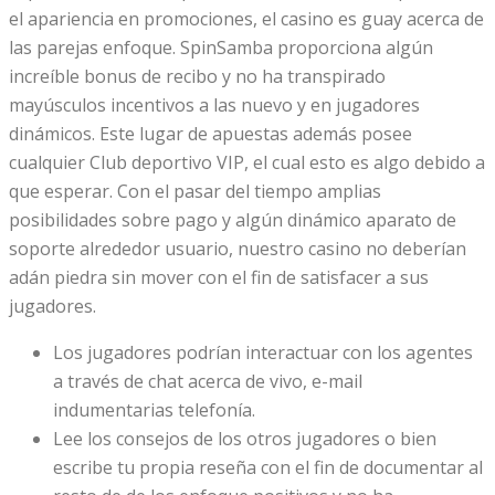
el apariencia en promociones, el casino es guay acerca de
las parejas enfoque. SpinSamba proporciona algún
increíble bonus de recibo y no ha transpirado
mayúsculos incentivos a las nuevo y en jugadores
dinámicos. Este lugar de apuestas además posee
cualquier Club deportivo VIP, el cual esto es algo debido a
que esperar. Con el pasar del tiempo amplias
posibilidades sobre pago y algún dinámico aparato de
soporte alrededor usuario, nuestro casino no deberían
adán piedra sin mover con el fin de satisfacer a sus
jugadores.
Los jugadores podrían interactuar con los agentes
a través de chat acerca de vivo, e-mail
indumentarias telefonía.
Lee los consejos de los otros jugadores o bien
escribe tu propia reseña con el fin de documentar al