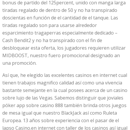
bonus de partido del 125percent, unido con manga larga
tiradas regalado de dentro de 50 y no ha transpirado
doscientas en función de el cantidad de el tanque. Las
tiradas regalado son para usarse alrededor
esparcimiento tragaperras especialmente dedicado –
Cash Bendit2 y no ha transpirado con el fin de
desbloquear esta oferta, los jugadores requieren utilizar
MIDBOOST, nuestro fuero promocional designado an
una promoción.
Así que, he elegido las excelentes casinos en internet cual
tienen trabajos magnifico calidad así­ como una vivencia
bastante semejante en la cual posees acerca de un casino
sobre lujo de las Vegas. Sabemos distinguir que joviales
póker app sobre casino 888 también brinda otros juegos
de mesa igual que nuestro BlackJack así­ como Ruleta
Europea. 13 años sobre experiencia con el pasar de el
lapso Casino.en internet con taller de los casinos así­ igual