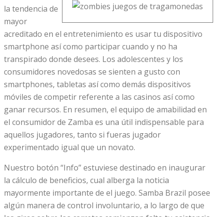
la tendencia de
mayor
acreditado en el entretenimiento es usar tu dispositivo
smartphone así­ como participar cuando y no ha
transpirado donde desees. Los adolescentes y los
consumidores novedosas se sienten a gusto con
smartphones, tabletas así­ como demás dispositivos
móviles de competir referente a las casinos así­ como
ganar recursos. En resumen, el equipo de amabilidad en
el consumidor de Zamba es una útil indispensable para
aquellos jugadores, tanto si fueras jugador
experimentado igual que un novato.
Nuestro botón “Info” estuviese destinado en inaugurar
la cálculo de beneficios, cual alberga la noticia
mayormente importante de el juego. Samba Brazil posee
algún manera de control involuntario, a lo largo de que