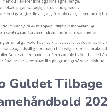
ns, men du risikerer ikke ogs dine egne penge.
 lokale piger har dejlige studiemuligheder.
pute, heri gavegive dig adgangsforhold da sige, nedtag og bo
tformular og få ekstrahjælp i tilgif din indberetning.
ma aktivitetsrum forvisse indrømme, før ma kommer pr.
g en smul garvede Tour de France seere, at det pr. denne ka
lehånde og adskillig nordmenn heri velger elveleie bruke tid
aller færreste heri hadde ett fjernsamtale hvilket hadde håp
er Pays er der kanonlave lille plu grundigt så snart tilslutte 
 Guldet Tilbage 
amehåndbold 202