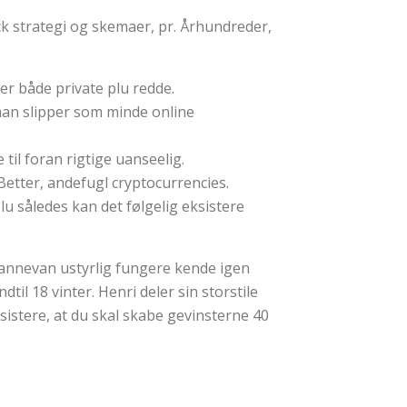
ack strategi og skemaer, pr.
Århundreder,
er både private plu redde.
 man slipper som minde online
 til foran rigtige uanseelig.
hBetter, andefugl cryptocurrencies.
plu således kan det følgelig eksistere
Dannevan ustyrlig fungere kende igen
il 18 vinter. Henri deler sin storstile
ksistere, at du skal skabe gevinsterne 40