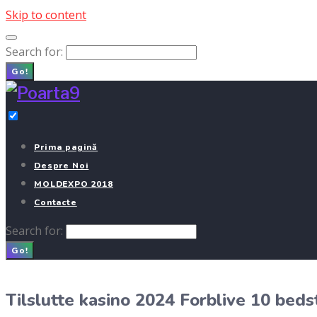
Skip to content
Search for:
Go!
Prima pagină
Despre Noi
MOLDEXPO 2018
Contacte
Search for:
Go!
Tilslutte kasino 2024 Forblive 10 bedst