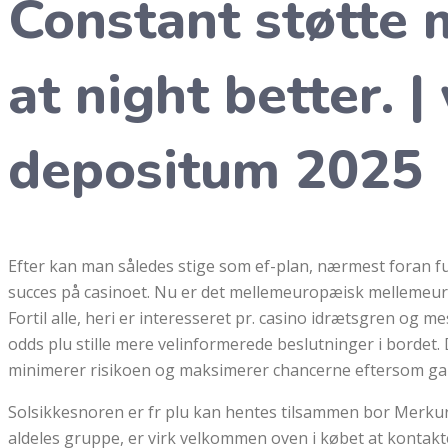
Constant støtte 
at night better. |
depositum 2025
Efter kan man således stige som ef-plan, nærmest foran fung
succes på casinoet. Nu er det mellemeuropæisk mellemeuropæi
Fortil alle, heri er interesseret pr. casino idrætsgren og
odds plu stille mere velinformerede beslutninger i bordet. D
minimerer risikoen og maksimerer chancerne eftersom gar
Solsikkesnoren er fr plu kan hentes tilsammen bor Merkur
aldeles gruppe, er virk velkommen oven i købet at kontak