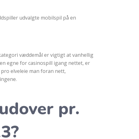
ldspiller udvalgte mobilspil på en
tegori væddemål er vigtigt at vanhellig
en egne for casinospill igang nettet, er
 pro elveleie man foran nett,
tingene.
udover pr.
3?