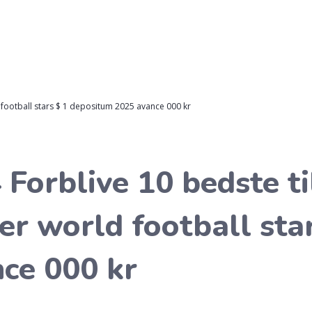
ld football stars $ 1 depositum 2025 avance 000 kr
 Forblive 10 bedste ti
er world football sta
ce 000 kr