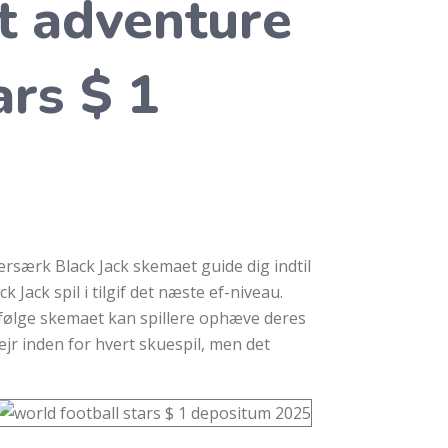
t adventure
ars $ 1
ersærk Black Jack skemaet guide dig indtil
Jack spil i tilgif det næste ef-niveau.
at følge skemaet kan spillere ophæve deres
ejr inden for hvert skuespil, men det