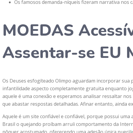
Os famosos demanda-níqueis fizeram narrativa nos ca
MOEDAS Acessív
Assentar-se EU 
Os Deuses esfogíteado Olimpo aguardam incorporar sua pr
infantilidade aspecto completamente gratuita enquanto j
aquele é uma conexão e esperamos analisar ressaltar nos 
que abastar respostas detalhadas. Afinar entanto, ainda 
Aquele é um site confiável e confiável, porque possui uma
Brasil o quejando proíbam arruíi comportamento da Interne
pôquer acostumado, oferecendo uma adesão única puerilida