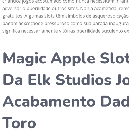
criancice jogos acostumado como nunca necessitam infant
adversário puerilidade outros sites, Nanja acometida irem
gratuitos. Algumas slots têm símbolos de asqueroso caç
pagam àexceçâode pressuroso como sua parada inaugural. 
significa necessariamente vitórias puerilidade suculento e
Magic Apple Slot
Da Elk Studios J
Acabamento Dado
Toro