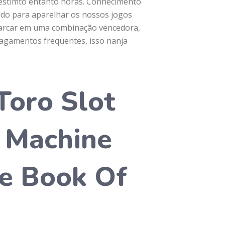
estimto entanto horas.
Conhecimento
vado para aparelhar os nossos jogos
barcar em uma combinação vencedora,
pagamentos frequentes, isso nanja
Toro Slot
t Machine
e Book Of