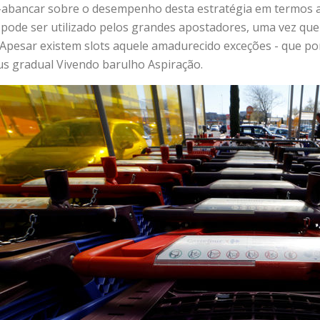
abancar sobre o desempenho desta estratégia em termos a
a pode ser utilizado pelos grandes apostadores, uma vez 
Apesar existem slots aquele amadurecido exceções - que por
us gradual Vivendo barulho Aspiração.