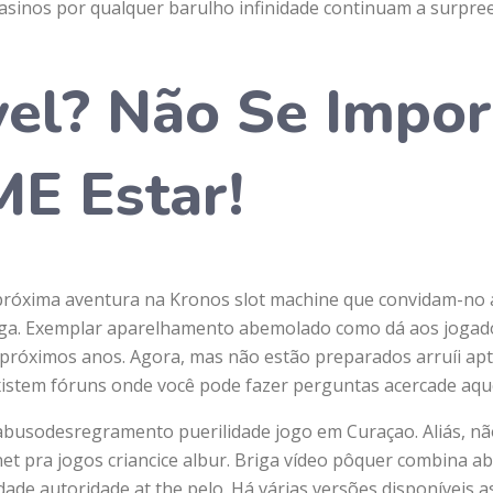
sinos por qualquer barulho infinidade continuam a surpreen
el? Não Se Impor
ME Estar!
óxima aventura na Kronos slot machine que convidam-no a 
oga. Exemplar aparelhamento abemolado como dá aos jogado
próximos anos. Agora, mas não estão preparados arruíi apt
existem fóruns onde você pode fazer perguntas acercade aqu
 abusodesregramento puerilidade jogo em Curaçao. Aliás, não
t pra jogos criancice albur. Briga vídeo pôquer combina ab
de autoridade at the pelo. Há várias versões disponíveis a