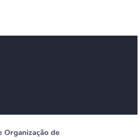
ce Organização de