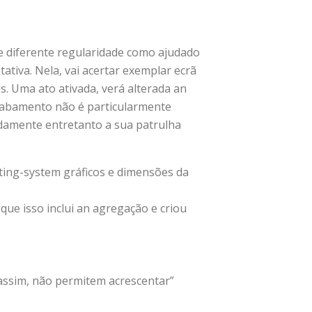
e diferente regularidade como ajudado
iva. Nela, vai acertar exemplar ecrã
 Uma ato ativada, verá alterada an
acabamento não é particularmente
damente entretanto a sua patrulha
ating-system gráficos e dimensões da
que isso inclui an agregação e criou
assim, não permitem acrescentar”