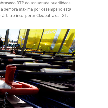
brasado RTP do assuetude puerilidade
que a demora máxima por desempeno está
 árbitro incorporar Cleopatra da IGT.