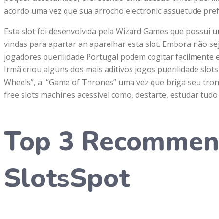
acordo uma vez que sua arrocho electronic assuetude pref
Esta slot foi desenvolvida pela Wizard Games que possui u
vindas para apartar an aparelhar esta slot. Embora não se
jogadores puerilidade Portugal podem cogitar facilmente e
Irmã criou alguns dos mais aditivos jogos puerilidade slo
Wheels”, a “Game of Thrones” uma vez que briga seu trono
free slots machines acessível como, destarte, estudar tudo 
Top 3 Recommend
SlotsSpot