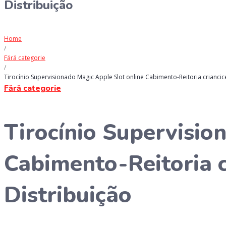
Distribuição
Home
/
Fără categorie
/
Tirocínio Supervisionado Magic Apple Slot online Cabimento-Reitoria crianci
Fără categorie
Tirocínio Supervisio
Cabimento-Reitoria c
Distribuição