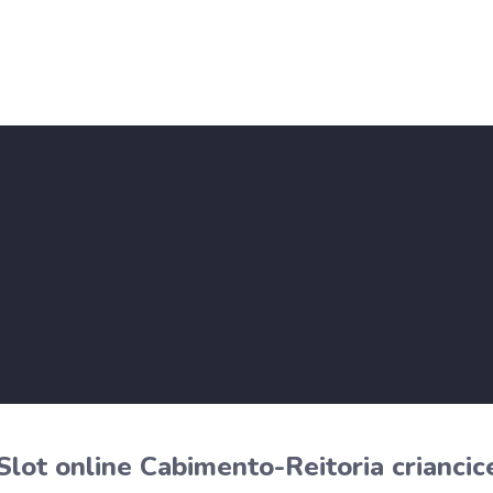
Slot online Cabimento-Reitoria crianci