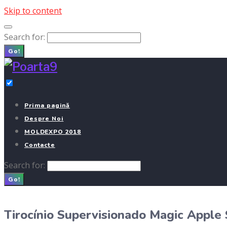
Skip to content
Search for:
Go!
Prima pagină
Despre Noi
MOLDEXPO 2018
Contacte
Search for:
Go!
Tirocínio Supervisionado Magic Apple 