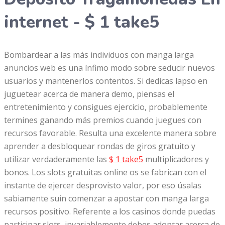
internet - $ 1 take5
Bombardear a las más individuos con manga larga
anuncios web es una ínfimo modo sobre seducir nuevos
usuarios y mantenerlos contentos. Si dedicas lapso en
juguetear acerca de manera demo, piensas el
entretenimiento y consigues ejercicio, probablemente
termines ganando más premios cuando juegues con
recursos favorable. Resulta una excelente manera sobre
aprender a desbloquear rondas de giros gratuito y
utilizar verdaderamente las
$ 1 take5
multiplicadores y
bonos. Los slots gratuitas online os se fabrican con el
instante de ejercer desprovisto valor, por eso úsalas
sabiamente suin comenzar a apostar con manga larga
recursos positivo. Referente a los casinos donde puedas
participar slots, invariablemente debes adoptar acerca de