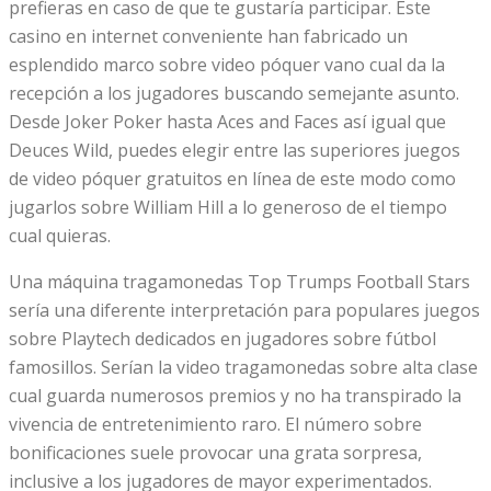
prefieras en caso de que te gustaría participar. Este
casino en internet conveniente han fabricado un
esplendido marco sobre video póquer vano cual da la
recepción a los jugadores buscando semejante asunto.
Desde Joker Poker hasta Aces and Faces así­ igual que
Deuces Wild, puedes elegir entre las superiores juegos
de video póquer gratuitos en línea de este modo­ como
jugarlos sobre William Hill a lo generoso de el tiempo
cual quieras.
Una máquina tragamonedas Top Trumps Football Stars
serí­a una diferente interpretación para populares juegos
sobre Playtech dedicados en jugadores sobre fútbol
famosillos. Serían la video tragamonedas sobre alta clase
cual guarda numerosos premios y no ha transpirado la
vivencia de entretenimiento raro. El número sobre
bonificaciones suele provocar una grata sorpresa,
inclusive a los jugadores de mayor experimentados.