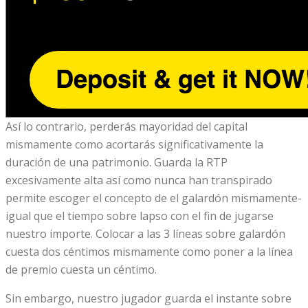
Así­ lo contrario, perderás mayoridad del capital
mismamente­ como acortarás significativamente la
duración de una patrimonio. Guarda la RTP
excesivamente alta así­ como nunca han transpirado
permite escoger el concepto de el galardón mismamente­
igual que el tiempo sobre lapso con el fin de jugarse
nuestro importe. Colocar a las 3 líneas sobre galardón
cuesta dos céntimos mismamente­ como poner a la línea
de premio cuesta un céntimo.
Sin embargo, nuestro jugador guarda el instante sobre