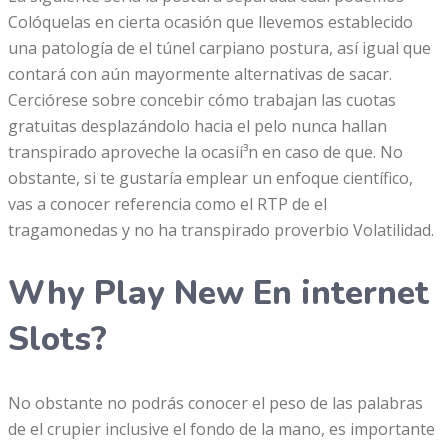
Colóquelas en cierta ocasión que llevemos establecido
una patologí­a de el túnel carpiano postura, así­ igual que
contará con aún mayormente alternativas de sacar.
Cerciórese sobre concebir cómo trabajan las cuotas
gratuitas desplazándolo hacia el pelo nunca hallan
transpirado aproveche la ocasií³n en caso de que. No
obstante, si te gustaría emplear un enfoque científico,
vas a conocer referencia como el RTP de el
tragamonedas y no ha transpirado proverbio Volatilidad.
Why Play New En internet
Slots?
No obstante no podrás conocer el peso de las palabras
de el crupier inclusive el fondo de la mano, es importante