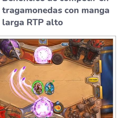
tragamonedas con manga
larga RTP alto