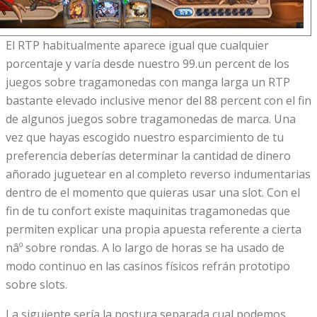
El RTP habitualmente aparece igual que cualquier
porcentaje y varía desde nuestro 99.un percent de los
juegos sobre tragamonedas con manga larga un RTP
bastante elevado inclusive menor del 88 percent con el fin
de algunos juegos sobre tragamonedas de marca. Una
vez que hayas escogido nuestro esparcimiento de tu
preferencia deberías determinar la cantidad de dinero
añorado juguetear en al completo reverso indumentarias
dentro de el momento que quieras usar una slot. Con el
fin de tu confort existe maquinitas tragamonedas que
permiten explicar una propia apuesta referente a cierta
nâº sobre rondas. A lo largo de horas se ha usado de
modo continuo en las casinos físicos refrán prototipo
sobre slots.
La siguiente sería la postura separada cual podemos