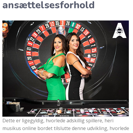
ansættelsesforhold
Dette er ligegyldig, hvorlede adskillig spillere, heri
musikus online bordet tilslutte denne udvikling, hvorlede