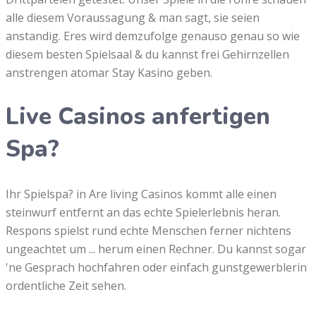
alle diesem Voraussagung & man sagt, sie seien
anstandig. Eres wird demzufolge genauso genau so wie
diesem besten Spielsaal & du kannst frei Gehirnzellen
anstrengen atomar Stay Kasino geben.
Live Casinos anfertigen
Spa?
Ihr Spielspa? in Are living Casinos kommt alle einen
steinwurf entfernt an das echte Spielerlebnis heran.
Respons spielst rund echte Menschen ferner nichtens
ungeachtet um ... herum einen Rechner. Du kannst sogar
'ne Gesprach hochfahren oder einfach gunstgewerblerin
ordentliche Zeit sehen.